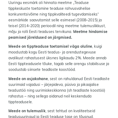
Uuringu eesmärk oli hinnata meetme „Teaduse
tippkeskuste toetamine teaduse rahvusvahelise
konkurentsivõime ning tippkvaliteedi tugevdamiseks“
eesmärkide saavutamist selle esimesel (2008–2015) ja
teisel (2014–2020) perioodil ning meetme tulemuslikkust,
mõju ja rolli Eesti teaduses tervikuna.
Meetme hindamise
peamised järeldused on järgmised.
Meede on tippteaduse toetamisel väga oluline
, kuigi
moodustab kogu Eesti teadus- ja arendustegevuse
avalikust rahastusest üksnes ligikaudu 2%. Meede annab
Eesti tippteadusele tõuke, tagab selle arengu stabiilsuse ja
soodustab siinsete teadlaste koostööd.
Meede on asjakohane
,
sest on rahuldanud Eesti teadlaste
suurimaid vajadusi – järjepideva, püsiva ja pikaajalise
teadustöö ning uurimiskeskkonna (sh teadlaste koostöö)
rahastus – ning sellega aidanud neil keskenduda
tippteadusele.
Meede on tulemuslik
,
sest tehtud on kvaliteetseid
teadusuuringud ja Eesti teaduse tase on tõusnud,