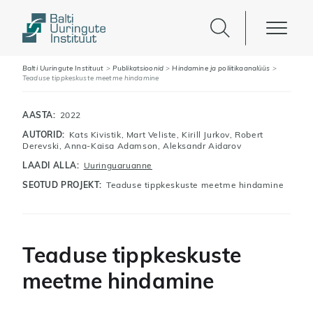
Balti Uuringute Instituut
>
Publikatsioonid
>
Hindamine ja poliitikaanalüüs
>
Teaduse tippkeskuste meetme hindamine
AASTA:
2022
AUTORID:
Kats Kivistik
,
Mart Veliste
,
Kirill Jurkov
,
Robert
Derevski
,
Anna-Kaisa Adamson
, Aleksandr Aidarov
LAADI ALLA:
Uuringuaruanne
SEOTUD PROJEKT:
Teaduse tippkeskuste meetme hindamine
Teaduse tippkeskuste
meetme hindamine