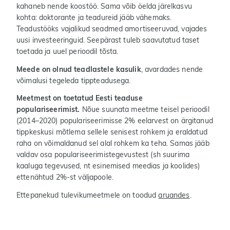
kahaneb nende koostöö. Sama võib öelda järelkasvu
kohta: doktorante ja teadureid jääb vähemaks.
Teadustööks vajalikud seadmed amortiseeruvad, vajades
uusi investeeringuid. Seepärast tuleb saavutatud taset
toetada ja uuel perioodil tõsta.
Meede on olnud teadlastele kasulik
, avardades nende
võimalusi tegeleda tippteadusega.
Meetmest on toetatud Eesti teaduse
populariseerimist.
Nõue suunata meetme teisel perioodil
(2014–2020) populariseerimisse 2% eelarvest on ärgitanud
tippkeskusi mõtlema sellele senisest rohkem ja eraldatud
raha on võimaldanud sel alal rohkem ka teha. Samas jääb
valdav osa populariseerimistegevustest (sh suurima
kaaluga tegevused, nt esinemised meedias ja koolides)
ettenähtud 2%-st väljapoole.
Ettepanekud tulevikumeetmele on toodud
aruandes
.