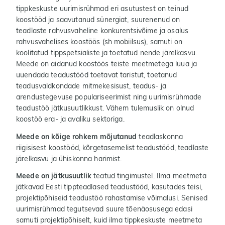
tippkeskuste uurimisrühmad eri asutustest on teinud
koostööd ja saavutanud sünergiat, suurenenud on
teadlaste rahvusvaheline konkurentsivõime ja osalus
rahvusvahelises koostöös (sh mobiilsus), samuti on
koolitatud tippspetsialiste ja toetatud nende järelkasvu.
Meede on aidanud koostöös teiste meetmetega luua ja
uuendada teadustööd toetavat taristut, toetanud
teadusvaldkondade mitmekesisust, teadus- ja
arendustegevuse populariseerimist ning uurimisrühmade
teadustöö jätkusuutlikkust. Vähem tulemuslik on olnud
koostöö era- ja avaliku sektoriga.
Meede on kõige rohkem mõjutanud
teadlaskonna
riigisisest koostööd, kõrgetasemelist teadustööd, teadlaste
järelkasvu ja ühiskonna harimist.
Meede on jätkusuutlik
teatud tingimustel. Ilma meetmeta
jätkavad Eesti tippteadlased teadustööd, kasutades teisi,
projektipõhiseid teadustöö rahastamise võimalusi. Senised
uurimisrühmad tegutsevad suure tõenäosusega edasi
samuti projektipõhiselt, kuid ilma tippkeskuste meetmeta