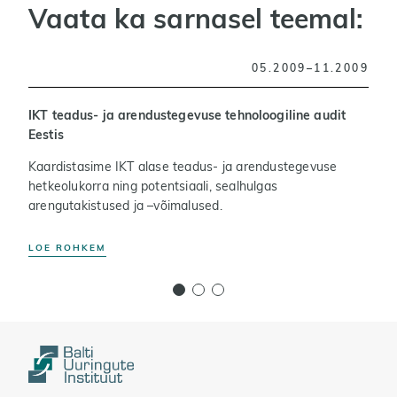
Vaata ka sarnasel teemal:
05.2009–11.2009
IKT teadus- ja arendustegevuse tehnoloogiline audit
K
Eestis
H
Kaardistasime IKT alase teadus- ja arendustegevuse
a
hetkeolukorra ning potentsiaali, sealhulgas
s
arengutakistused ja –võimalused.
t
LOE ROHKEM
L